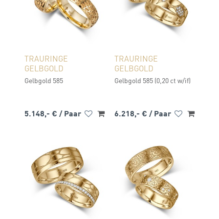
TRAURINGE
TRAURINGE
GELBGOLD
GELBGOLD
Gelbgold 585
Gelbgold 585 (0,20 ct w/if)
5.148,- €
/ Paar
6.218,- €
/ Paar