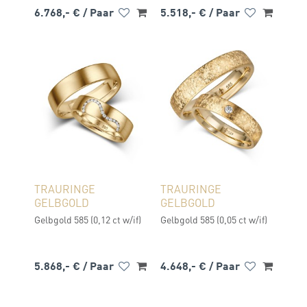
6.768,- €
/ Paar
5.518,- €
/ Paar
TRAURINGE
TRAURINGE
GELBGOLD
GELBGOLD
Gelbgold 585 (0,12 ct w/if)
Gelbgold 585 (0,05 ct w/if)
5.868,- €
/ Paar
4.648,- €
/ Paar