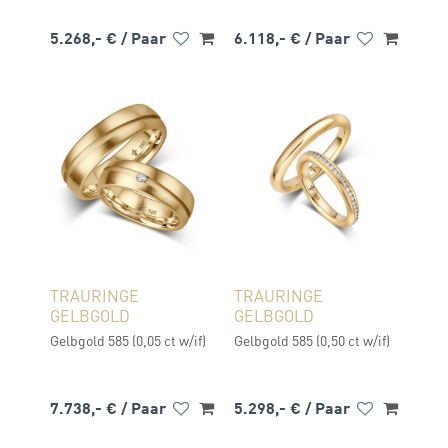
5.268,- €
/ Paar
6.118,- €
/ Paar
TRAURINGE
TRAURINGE
GELBGOLD
GELBGOLD
Gelbgold 585 (0,05 ct w/if)
Gelbgold 585 (0,50 ct w/if)
7.738,- €
/ Paar
5.298,- €
/ Paar