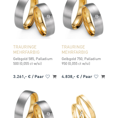
TRAURINGE
TRAURINGE
MEHRFARBIG
MEHRFARBIG
Gelbgold 585, Palladium
Gelbgold 750, Palladium
500 (0,055 ct w/si)
950 (0,055 ct w/si)
3.261,- €
/ Paar
4.838,- €
/ Paar