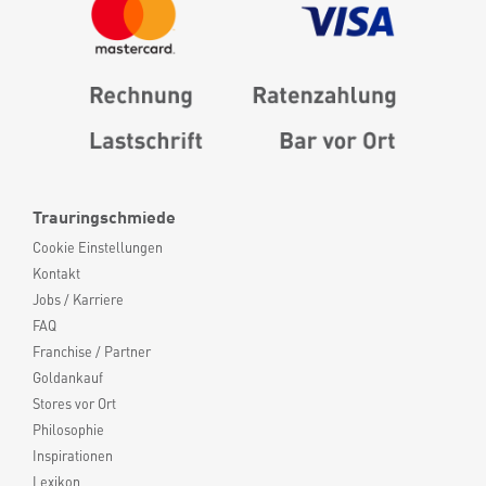
Trauringschmiede
Cookie Einstellungen
Kontakt
Jobs / Karriere
FAQ
Franchise / Partner
Goldankauf
Stores vor Ort
Philosophie
Inspirationen
Lexikon