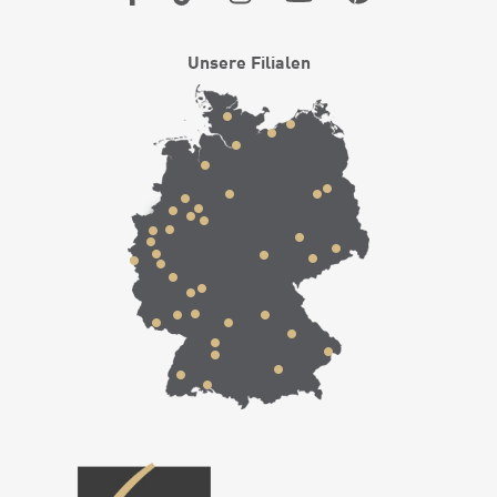
Unsere Filialen