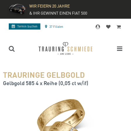
WIR FEIERN 20 JAHRE
& IHR GEWINNT EINEN FIAT 500
Termin buchen
37 Filialen
TRAURINGE GELBGOLD
Gelbgold 585 4 x Reihe (0,05 ct w/if)