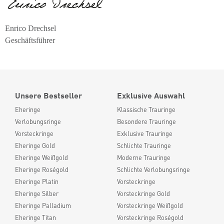
Enrico Drechsel
Geschäftsführer
Unsere Bestseller
Exklusive Auswahl
Eheringe
Klassische Trauringe
Verlobungsringe
Besondere Trauringe
Vorsteckringe
Exklusive Trauringe
Eheringe Gold
Schlichte Trauringe
Eheringe Weißgold
Moderne Trauringe
Eheringe Roségold
Schlichte Verlobungsringe
Eheringe Platin
Vorsteckringe
Eheringe Silber
Vorsteckringe Gold
Eheringe Palladium
Vorsteckringe Weißgold
Eheringe Titan
Vorsteckringe Roségold