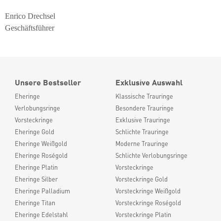
Enrico Drechsel
Geschäftsführer
Unsere Bestseller
Exklusive Auswahl
Eheringe
Klassische Trauringe
Verlobungsringe
Besondere Trauringe
Vorsteckringe
Exklusive Trauringe
Eheringe Gold
Schlichte Trauringe
Eheringe Weißgold
Moderne Trauringe
Eheringe Roségold
Schlichte Verlobungsringe
Eheringe Platin
Vorsteckringe
Eheringe Silber
Vorsteckringe Gold
Eheringe Palladium
Vorsteckringe Weißgold
Eheringe Titan
Vorsteckringe Roségold
Eheringe Edelstahl
Vorsteckringe Platin