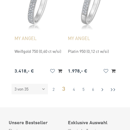
MY ANGEL
MY ANGEL
Weißgold 750 (0,60 ct w/si)
Platin 950 (0,12 ct w/si)
3.418,- €
1.978,- €
3
3 von 35
1
2
4
5
6
Unsere Bestseller
Exklusive Auswahl