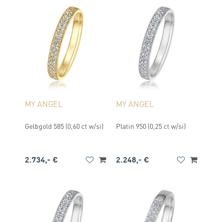
MY ANGEL
MY ANGEL
Gelbgold 585 (0,60 ct w/si)
Platin 950 (0,25 ct w/si)
2.734,- €
2.248,- €