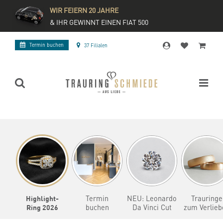
WIR FEIERN 20 JAHRE
& IHR GEWINNT EINEN FIAT 500
Termin buchen
37 Filialen
Highlight-
Termin
NEU: Leonardo
Trauringe
Ring 2026
buchen
Da Vinci Cut
zum Verlieb