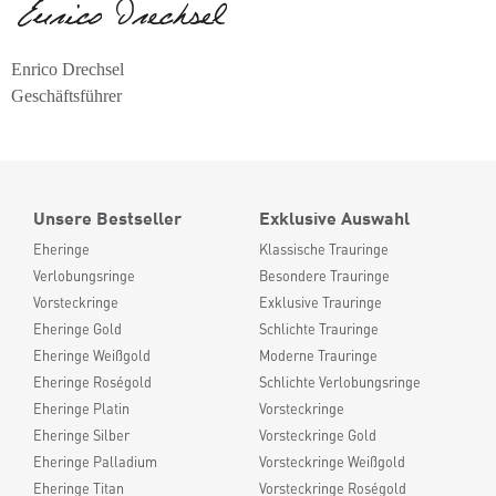
Enrico Drechsel
Geschäftsführer
Unsere Bestseller
Exklusive Auswahl
Eheringe
Klassische Trauringe
Verlobungsringe
Besondere Trauringe
Vorsteckringe
Exklusive Trauringe
Eheringe Gold
Schlichte Trauringe
Eheringe Weißgold
Moderne Trauringe
Eheringe Roségold
Schlichte Verlobungsringe
Eheringe Platin
Vorsteckringe
Eheringe Silber
Vorsteckringe Gold
Eheringe Palladium
Vorsteckringe Weißgold
Eheringe Titan
Vorsteckringe Roségold