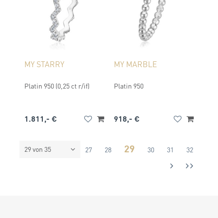
MY STARRY
MY MARBLE
Platin 950 (0,25 ct r/if)
Platin 950
1.811,- €
918,- €
29
29 von 35
26
27
28
30
31
32