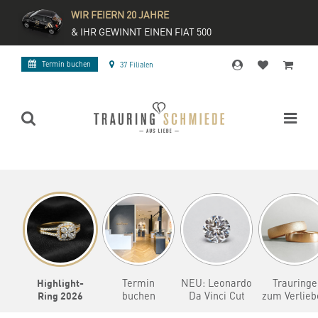
WIR FEIERN 20 JAHRE
& IHR GEWINNT EINEN FIAT 500
Termin buchen
37 Filialen
Highlight-
Termin
NEU: Leonardo
Trauringe
Ring 2026
buchen
Da Vinci Cut
zum Verlieb