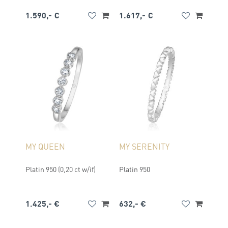
1.590,- €
1.617,- €
MY QUEEN
MY SERENITY
Platin 950 (0,20 ct w/if)
Platin 950
1.425,- €
632,- €