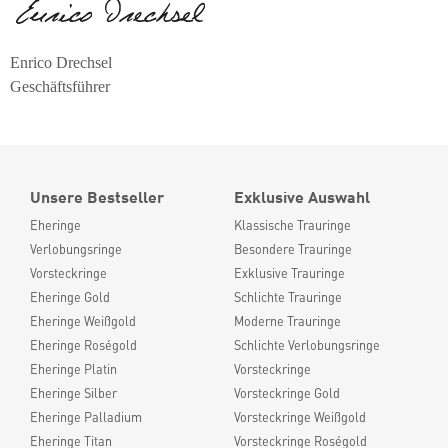
Enrico Drechsel
Geschäftsführer
Unsere Bestseller
Exklusive Auswahl
Eheringe
Klassische Trauringe
Verlobungsringe
Besondere Trauringe
Vorsteckringe
Exklusive Trauringe
Eheringe Gold
Schlichte Trauringe
Eheringe Weißgold
Moderne Trauringe
Eheringe Roségold
Schlichte Verlobungsringe
Eheringe Platin
Vorsteckringe
Eheringe Silber
Vorsteckringe Gold
Eheringe Palladium
Vorsteckringe Weißgold
Eheringe Titan
Vorsteckringe Roségold