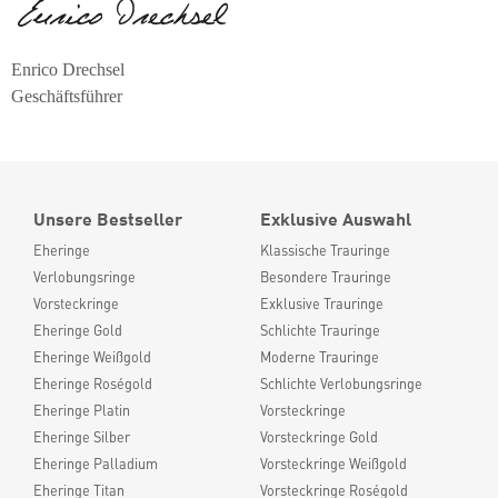
Enrico Drechsel
Geschäftsführer
Unsere Bestseller
Exklusive Auswahl
Eheringe
Klassische Trauringe
Verlobungsringe
Besondere Trauringe
Vorsteckringe
Exklusive Trauringe
Eheringe Gold
Schlichte Trauringe
Eheringe Weißgold
Moderne Trauringe
Eheringe Roségold
Schlichte Verlobungsringe
Eheringe Platin
Vorsteckringe
Eheringe Silber
Vorsteckringe Gold
Eheringe Palladium
Vorsteckringe Weißgold
Eheringe Titan
Vorsteckringe Roségold