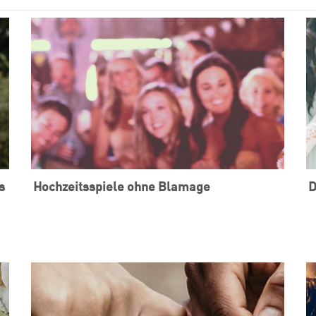
s
Hochzeitsspiele ohne Blamage
D