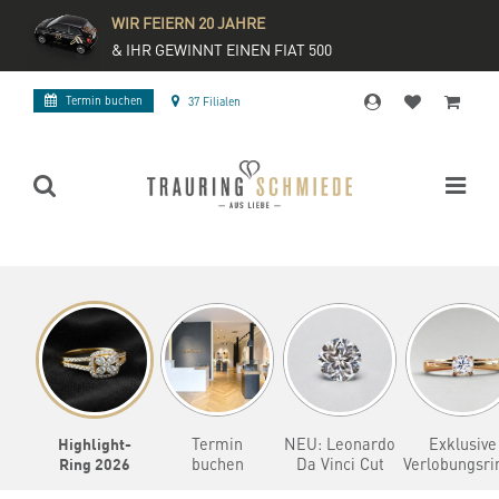
WIR FEIERN 20 JAHRE
& IHR GEWINNT EINEN FIAT 500
Termin buchen
37 Filialen
Highlight-
Termin
NEU: Leonardo
Exklusive
Ring 2026
buchen
Da Vinci Cut
Verlobungsri