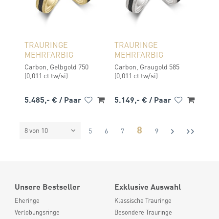
TRAURINGE
TRAURINGE
MEHRFARBIG
MEHRFARBIG
Carbon, Gelbgold 750
Carbon, Graugold 585
(0,011 ct tw/si)
(0,011 ct tw/si)
5.485,- €
/ Paar
5.149,- €
/ Paar
8
8 von 10
5
6
7
9
Unsere Bestseller
Exklusive Auswahl
Eheringe
Klassische Trauringe
Verlobungsringe
Besondere Trauringe