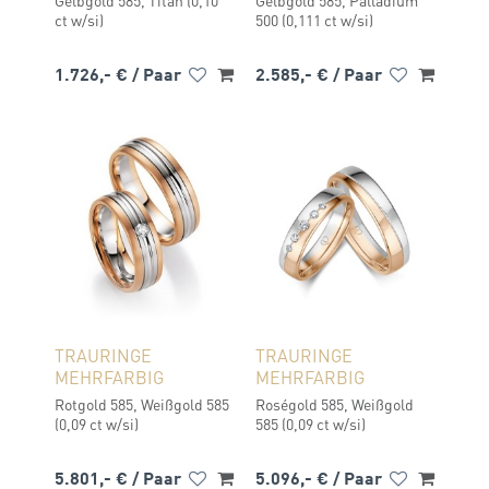
Gelbgold 585, Titan (0,10
Gelbgold 585, Palladium
ct w/si)
500 (0,111 ct w/si)
1.726,- €
/ Paar
2.585,- €
/ Paar
TRAURINGE
TRAURINGE
MEHRFARBIG
MEHRFARBIG
Rotgold 585, Weißgold 585
Roségold 585, Weißgold
(0,09 ct w/si)
585 (0,09 ct w/si)
5.801,- €
/ Paar
5.096,- €
/ Paar