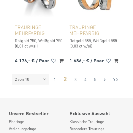
TRAURINGE
TRAURINGE
MEHRFARBIG
MEHRFARBIG
Rotgold 750, Weißgold 750
Rotgold 585, Weißgold 585
(0,01 ct w/si)
(0,03 ct w/si)
4.176,- €
/ Paar
1.686,- €
/ Paar
2
2 von 10
1
3
4
5
Unsere Bestseller
Exklusive Auswahl
Eheringe
Klassische Trauringe
Verlobungsringe
Besondere Trauringe