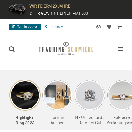
WIR FEIERN 20 JAHRE
& IHR GEWINNT EINEN FIAT 500
Termin buchen
37 Filialen
Highlight-
Termin
NEU: Leonardo
Exklusive
Ring 2026
buchen
Da Vinci Cut
Verlobungsri