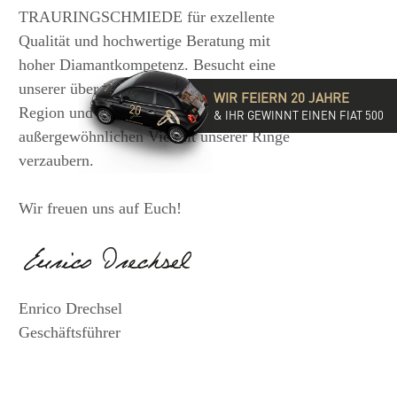
TRAURINGSCHMIEDE für exzellente
Qualität und hochwertige Beratung mit
hoher Diamantkompetenz. Besucht eine
unserer über 35 Filialen in der DACH-
WIR FEIERN 20 JAHRE
Region und lasst Euch von der
& IHR GEWINNT EINEN FIAT 500
außergewöhnlichen Vielfalt unserer Ringe
verzaubern.
Wir freuen uns auf Euch!
Enrico Drechsel
Geschäftsführer