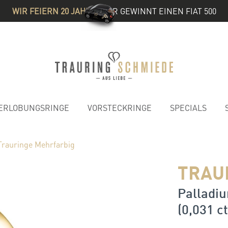
WIR FEIERN 20 JAHRE
& IHR GEWINNT EINEN FIAT 500
ERLOBUNGSRINGE
VORSTECKRINGE
SPECIALS
Trauringe Mehrfarbig
TRAU
Palladiu
(0,031 ct