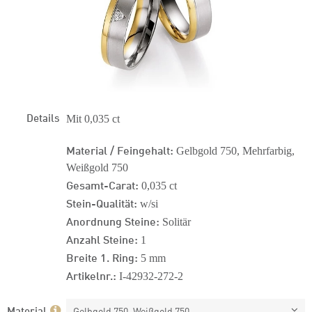
Details
Mit 0,035 ct
Material / Feingehalt:
Gelbgold 750, Mehrfarbig,
Weißgold 750
Gesamt-Carat:
0,035 ct
Stein-Qualität:
w/si
Anordnung Steine:
Solitär
Anzahl Steine:
1
Breite 1. Ring:
5 mm
Artikelnr.:
I-42932-272-2
Material
Gelbgold 750, Weißgold 750