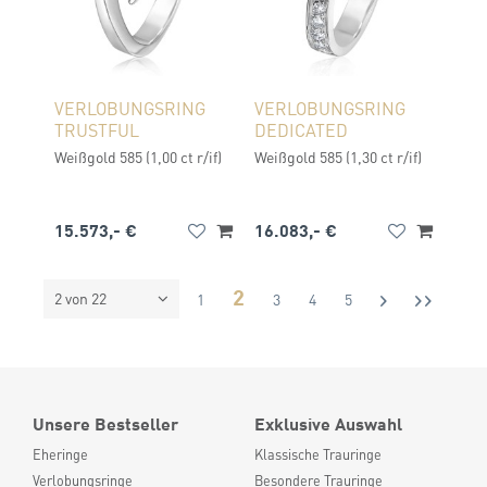
VERLOBUNGSRING
VERLOBUNGSRING
TRUSTFUL
DEDICATED
Weißgold 585 (1,00 ct r/if)
Weißgold 585 (1,30 ct r/if)
15.573,- €
16.083,- €
2
2 von 22
1
3
4
5
Unsere Bestseller
Exklusive Auswahl
Eheringe
Klassische Trauringe
Verlobungsringe
Besondere Trauringe