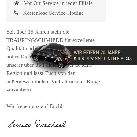
Vor Ort Service in jeder Filiale
Kostenlose Service-Hotline
Seit über 15 Jahren steht die
TRAURINGSCHMIEDE für exzellente
Qualität und hochwertige Beratung mit
WIR FEIERN 20 JAHRE
hoher Diamantkompetenz. Besucht eine
& IHR GEWINNT EINEN FIAT 500
unserer über 35 Filialen in der DACH-
Region und lasst Euch von der
außergewöhnlichen Vielfalt unserer Ringe
verzaubern.
Wir freuen uns auf Euch!