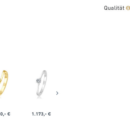
Qualität
0,- €
1.173,- €
1.164,- €
1.563,-