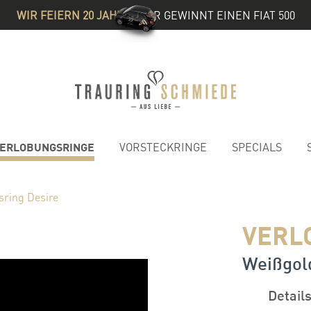
WIR FEIERN 20 JAHRE
& IHR GEWINNT EINEN FIAT 500
ERLOBUNGSRINGE
VORSTECKRINGE
SPECIALS
sring Desire
VERL
Weißgold
Detail