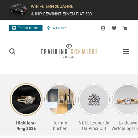
WIR FEIERN 20 JAHRE
& IHR GEWINNT EINEN FIAT 500
Termin buchen
37 Filialen
Highlight-
Termin
NEU: Leonardo
Exklusive
Ring 2026
buchen
Da Vinci Cut
Verlobungsri