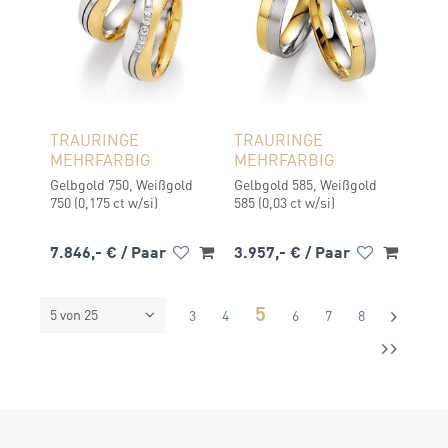
TRAURINGE
TRAURINGE
MEHRFARBIG
MEHRFARBIG
Gelbgold 750, Weißgold
Gelbgold 585, Weißgold
750 (0,175 ct w/si)
585 (0,03 ct w/si)
7.846,- €
/ Paar
3.957,- €
/ Paar
5
5 von 25
2
3
4
6
7
8