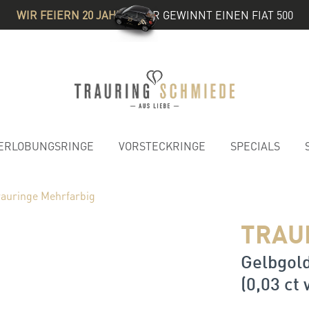
WIR FEIERN 20 JAHRE
& IHR GEWINNT EINEN FIAT 500
ERLOBUNGSRINGE
VORSTECKRINGE
SPECIALS
rauringe Mehrfarbig
TRAU
Gelbgold
(0,03 ct 