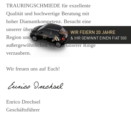
TRAURINGSCHMIEDE für exzellente
Qualität und hochwertige Beratung mit
hoher Diamantkompetenz. Besucht eine
unserer über 35 Filialen in der DACH-
WIR FEIERN 20 JAHRE
Region und lasst Euch von der
& IHR GEWINNT EINEN FIAT 500
außergewöhnlichen Vielfalt unserer Ringe
verzaubern.
Wir freuen uns auf Euch!
Enrico Drechsel
Geschäftsführer