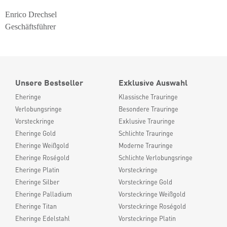
Enrico Drechsel
Geschäftsführer
Unsere Bestseller
Exklusive Auswahl
Eheringe
Klassische Trauringe
Verlobungsringe
Besondere Trauringe
Vorsteckringe
Exklusive Trauringe
Eheringe Gold
Schlichte Trauringe
Eheringe Weißgold
Moderne Trauringe
Eheringe Roségold
Schlichte Verlobungsringe
Eheringe Platin
Vorsteckringe
Eheringe Silber
Vorsteckringe Gold
Eheringe Palladium
Vorsteckringe Weißgold
Eheringe Titan
Vorsteckringe Roségold
Eheringe Edelstahl
Vorsteckringe Platin