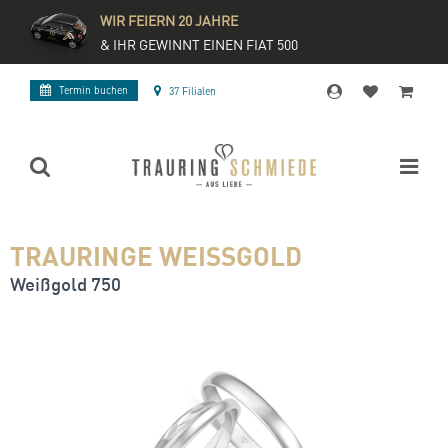
WIR FEIERN 20 JAHRE
& IHR GEWINNT EINEN FIAT 500
Termin buchen
37 Filialen
TRAURINGE WEISSGOLD
Weißgold 750