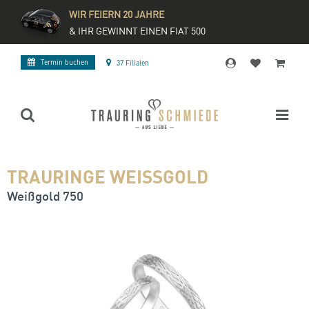
WIR FEIERN 20 JAHRE
& IHR GEWINNT EINEN FIAT 500
Termin buchen
37 Filialen
TRAURINGE WEISSGOLD
Weißgold 750