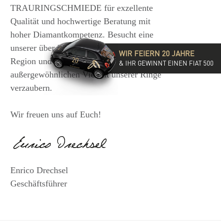
TRAURINGSCHMIEDE für exzellente
Qualität und hochwertige Beratung mit
hoher Diamantkompetenz. Besucht eine
unserer über 35 Filialen in der DACH-
WIR FEIERN 20 JAHRE
Region und lasst Euch von der
& IHR GEWINNT EINEN FIAT 500
außergewöhnlichen Vielfalt unserer Ringe
verzaubern.
Wir freuen uns auf Euch!
Enrico Drechsel
Geschäftsführer