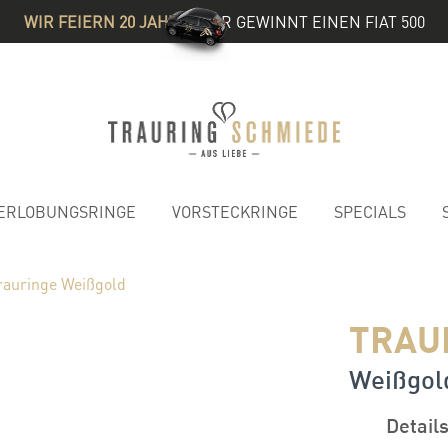
WIR FEIERN 20 JAHRE
& IHR GEWINNT EINEN FIAT 500
ERLOBUNGSRINGE
VORSTECKRINGE
SPECIALS
rauringe Weißgold
TRAU
Weißgol
Detail