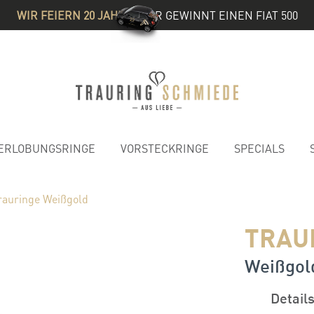
WIR FEIERN 20 JAHRE
& IHR GEWINNT EINEN FIAT 500
ERLOBUNGSRINGE
VORSTECKRINGE
SPECIALS
rauringe Weißgold
TRAU
Weißgold
Detail