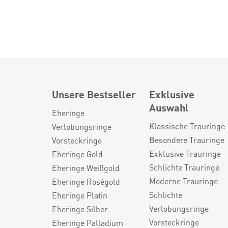
Unsere Bestseller
Exklusive
Auswahl
Eheringe
Klassische Trauringe
Verlobungsringe
Besondere Trauringe
Vorsteckringe
Exklusive Trauringe
Eheringe Gold
Schlichte Trauringe
Eheringe Weißgold
Moderne Trauringe
Eheringe Roségold
Schlichte
Eheringe Platin
Verlobungsringe
Eheringe Silber
Vorsteckringe
Eheringe Palladium