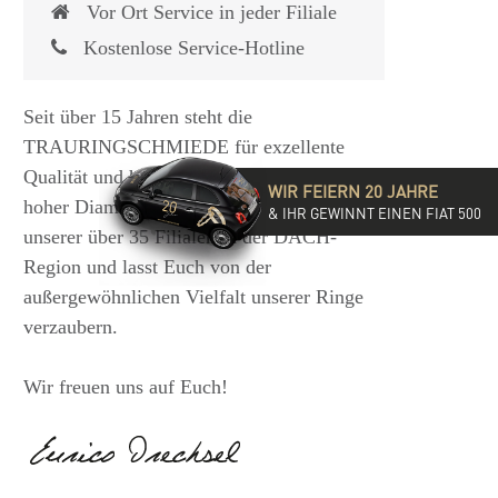
Vor Ort Service in jeder Filiale
Kostenlose Service-Hotline
Seit über 15 Jahren steht die
TRAURINGSCHMIEDE für exzellente
Qualität und hochwertige Beratung mit
WIR FEIERN 20 JAHRE
hoher Diamantkompetenz. Besucht eine
& IHR GEWINNT EINEN FIAT 500
unserer über 35 Filialen in der DACH-
Region und lasst Euch von der
außergewöhnlichen Vielfalt unserer Ringe
verzaubern.
Wir freuen uns auf Euch!