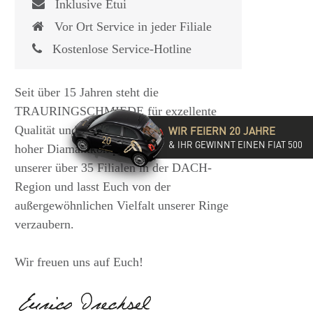
Inklusive Etui
Vor Ort Service in jeder Filiale
Kostenlose Service-Hotline
Seit über 15 Jahren steht die
TRAURINGSCHMIEDE für exzellente
Qualität und hochwertige Beratung mit
WIR FEIERN 20 JAHRE
& IHR GEWINNT EINEN FIAT 500
hoher Diamantkompetenz. Besucht eine
unserer über 35 Filialen in der DACH-
Region und lasst Euch von der
außergewöhnlichen Vielfalt unserer Ringe
verzaubern.
Wir freuen uns auf Euch!