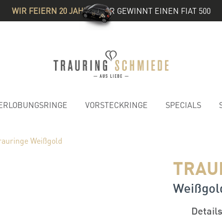
WIR FEIERN 20 JAHRE
& IHR GEWINNT EINEN FIAT 500
ERLOBUNGSRINGE
VORSTECKRINGE
SPECIALS
rauringe Weißgold
TRAU
Weißgold
Detail