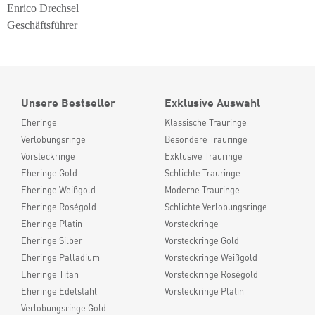
Enrico Drechsel
Geschäftsführer
Unsere Bestseller
Exklusive Auswahl
Eheringe
Klassische Trauringe
Verlobungsringe
Besondere Trauringe
Vorsteckringe
Exklusive Trauringe
Eheringe Gold
Schlichte Trauringe
Eheringe Weißgold
Moderne Trauringe
Eheringe Roségold
Schlichte Verlobungsringe
Eheringe Platin
Vorsteckringe
Eheringe Silber
Vorsteckringe Gold
Eheringe Palladium
Vorsteckringe Weißgold
Eheringe Titan
Vorsteckringe Roségold
Eheringe Edelstahl
Vorsteckringe Platin
Verlobungsringe Gold