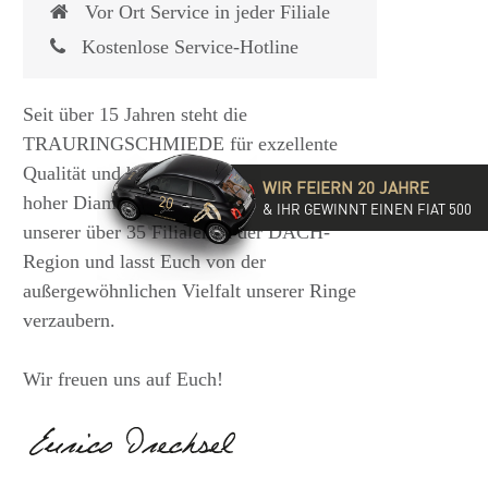
Vor Ort Service in jeder Filiale
Kostenlose Service-Hotline
Seit über 15 Jahren steht die
TRAURINGSCHMIEDE für exzellente
Qualität und hochwertige Beratung mit
WIR FEIERN 20 JAHRE
hoher Diamantkompetenz. Besucht eine
& IHR GEWINNT EINEN FIAT 500
unserer über 35 Filialen in der DACH-
Region und lasst Euch von der
außergewöhnlichen Vielfalt unserer Ringe
verzaubern.
Wir freuen uns auf Euch!