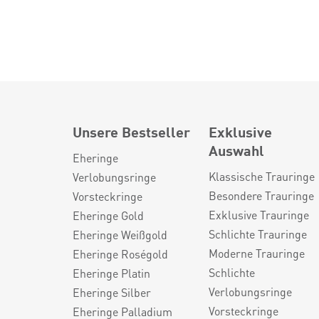
Unsere Bestseller
Exklusive
Auswahl
Eheringe
Klassische Trauringe
Verlobungsringe
Besondere Trauringe
Vorsteckringe
Exklusive Trauringe
Eheringe Gold
Schlichte Trauringe
Eheringe Weißgold
Moderne Trauringe
Eheringe Roségold
Schlichte
Eheringe Platin
Verlobungsringe
Eheringe Silber
Vorsteckringe
Eheringe Palladium