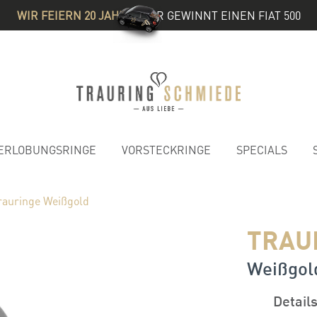
WIR FEIERN 20 JAHRE
& IHR GEWINNT EINEN FIAT 500
ERLOBUNGSRINGE
VORSTECKRINGE
SPECIALS
rauringe Weißgold
TRAU
Weißgold
Detail