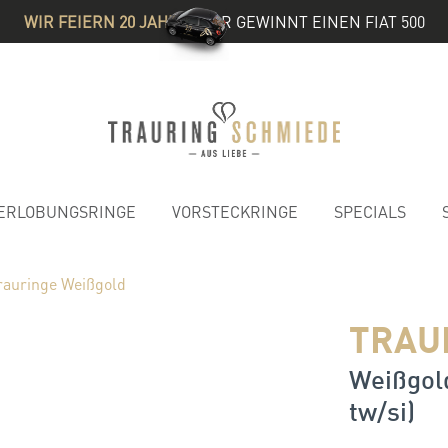
WIR FEIERN 20 JAHRE
& IHR GEWINNT EINEN FIAT 500
ERLOBUNGSRINGE
VORSTECKRINGE
SPECIALS
rauringe Weißgold
TRAU
Weißgold
tw/si)