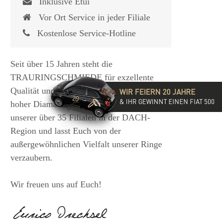
Inklusive Etui
Vor Ort Service in jeder Filiale
Kostenlose Service-Hotline
Seit über 15 Jahren steht die
TRAURINGSCHMIEDE für exzellente
Qualität und hochwertige Beratung mit
WIR FEIERN 20 JAHRE
& IHR GEWINNT EINEN FIAT 500
hoher Diamantkompetenz. Besucht eine
unserer über 35 Filialen in der DACH-
Region und lasst Euch von der
außergewöhnlichen Vielfalt unserer Ringe
verzaubern.
Wir freuen uns auf Euch!