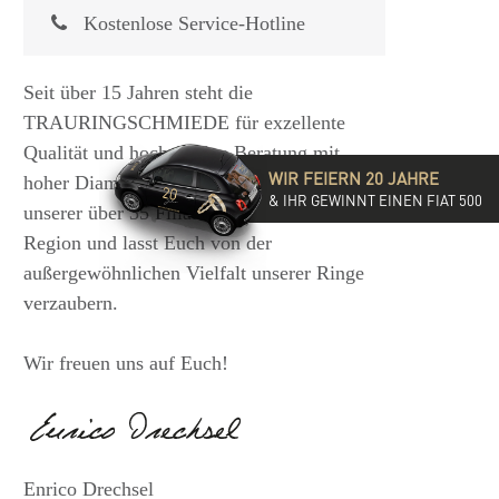
Kostenlose Service-Hotline
Seit über 15 Jahren steht die
TRAURINGSCHMIEDE für exzellente
Qualität und hochwertige Beratung mit
WIR FEIERN 20 JAHRE
hoher Diamantkompetenz. Besucht eine
& IHR GEWINNT EINEN FIAT 500
unserer über 35 Filialen in der DACH-
Region und lasst Euch von der
außergewöhnlichen Vielfalt unserer Ringe
verzaubern.
Wir freuen uns auf Euch!
Enrico Drechsel