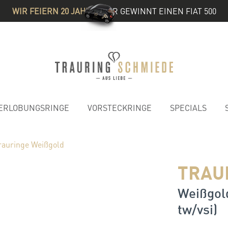
WIR FEIERN 20 JAHRE
& IHR GEWINNT EINEN FIAT 500
ERLOBUNGSRINGE
VORSTECKRINGE
SPECIALS
rauringe Weißgold
TRAU
Weißgold
tw/vsi)