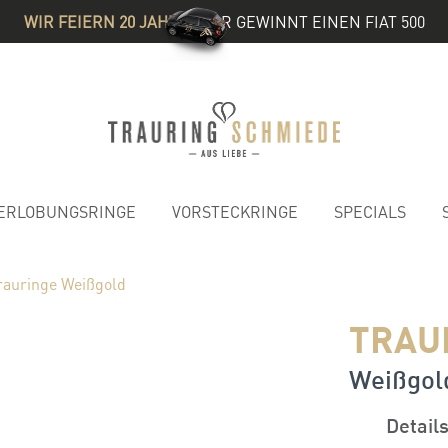
WIR FEIERN 20 JAHRE
& IHR GEWINNT EINEN FIAT 500
ERLOBUNGSRINGE
VORSTECKRINGE
SPECIALS
rauringe Weißgold
TRAU
Weißgol
Detail