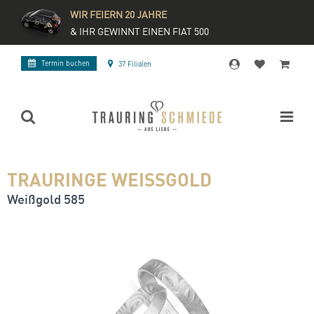
WIR FEIERN 20 JAHRE
& IHR GEWINNT EINEN FIAT 500
Termin buchen
37 Filialen
TRAURINGE WEISSGOLD
Weißgold 585