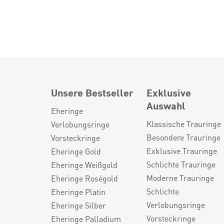
Unsere Bestseller
Exklusive
Auswahl
Eheringe
Klassische Trauringe
Verlobungsringe
Besondere Trauringe
Vorsteckringe
Exklusive Trauringe
Eheringe Gold
Schlichte Trauringe
Eheringe Weißgold
Moderne Trauringe
Eheringe Roségold
Schlichte
Eheringe Platin
Verlobungsringe
Eheringe Silber
Vorsteckringe
Eheringe Palladium