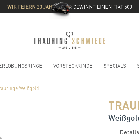
WIR FEIERN 20 JAHRE
& IHR GEWINNT EINEN FIAT 500
ERLOBUNGSRINGE
VORSTECKRINGE
SPECIALS
rauringe Weißgold
TRAU
Weißgold
Detail