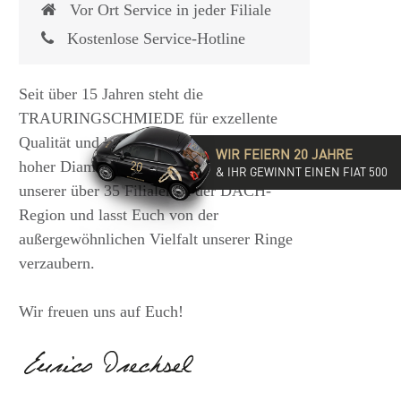
Vor Ort Service in jeder Filiale
Kostenlose Service-Hotline
Seit über 15 Jahren steht die
TRAURINGSCHMIEDE für exzellente
Qualität und hochwertige Beratung mit
WIR FEIERN 20 JAHRE
hoher Diamantkompetenz. Besucht eine
& IHR GEWINNT EINEN FIAT 500
unserer über 35 Filialen in der DACH-
Region und lasst Euch von der
außergewöhnlichen Vielfalt unserer Ringe
verzaubern.
Wir freuen uns auf Euch!