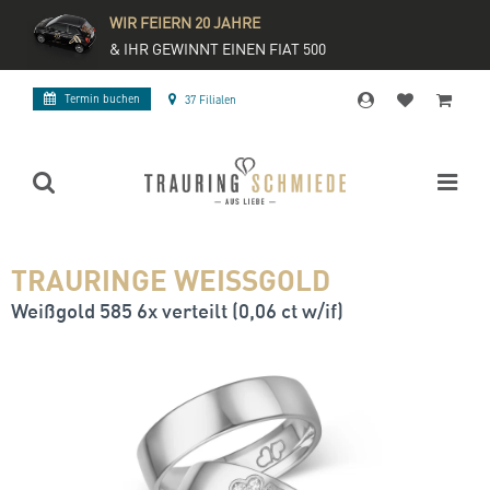
WIR FEIERN 20 JAHRE
& IHR GEWINNT EINEN FIAT 500
Termin buchen
37 Filialen
TRAURINGE WEISSGOLD
Weißgold 585 6x verteilt (0,06 ct w/if)