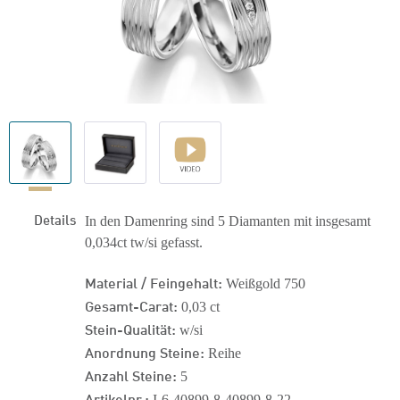
Details
In den Damenring sind 5 Diamanten mit insgesamt
0,034ct tw/si gefasst.
Material / Feingehalt:
Weißgold 750
Gesamt-Carat:
0,03 ct
Stein-Qualität:
w/si
Anordnung Steine:
Reihe
Anzahl Steine:
5
Artikelnr.:
I-6-40899-8-40899-8-22