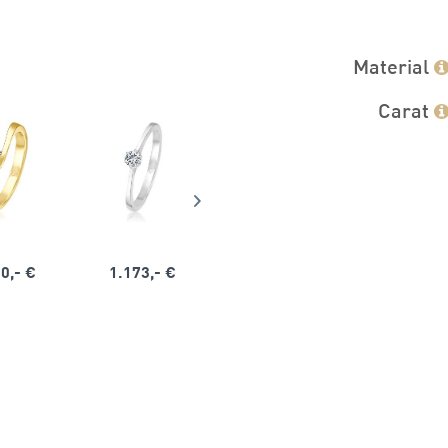
Material
Carat
0,- €
1.173,- €
1.164,- €
1.563,-