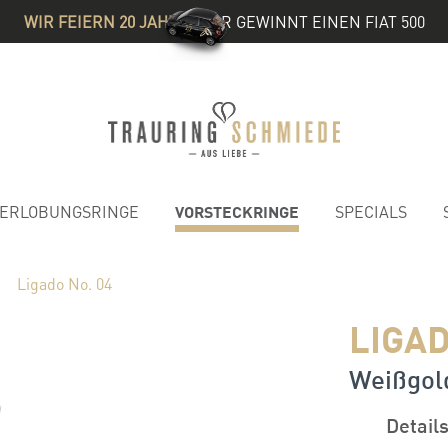
WIR FEIERN 20 JAHRE
& IHR GEWINNT EINEN FIAT 500
VORSTECKRINGE
ERLOBUNGSRINGE
SPECIALS
Ligado No. 04
LIGAD
Weißgold
Detail