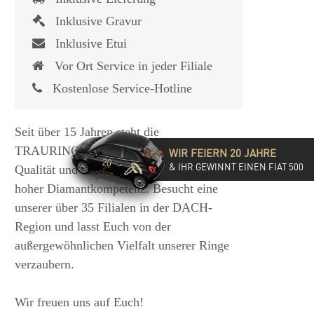
Inklusive Gravur
Inklusive Etui
Vor Ort Service in jeder Filiale
Kostenlose Service-Hotline
Seit über 15 Jahren steht die
TRAURINGSCHMIEDE für exzellente
WIR FEIERN 20 JAHRE
& IHR GEWINNT EINEN FIAT 500
Qualität und hochwertige Beratung mit
hoher Diamantkompetenz. Besucht eine
unserer über 35 Filialen in der DACH-
Region und lasst Euch von der
außergewöhnlichen Vielfalt unserer Ringe
verzaubern.
Wir freuen uns auf Euch!