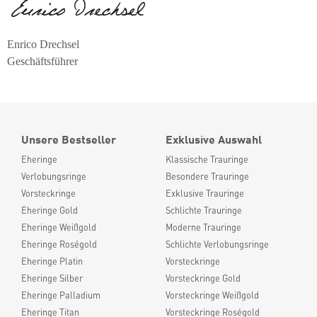
Enrico Drechsel
Geschäftsführer
Unsere Bestseller
Exklusive Auswahl
Eheringe
Klassische Trauringe
Verlobungsringe
Besondere Trauringe
Vorsteckringe
Exklusive Trauringe
Eheringe Gold
Schlichte Trauringe
Eheringe Weißgold
Moderne Trauringe
Eheringe Roségold
Schlichte Verlobungsringe
Eheringe Platin
Vorsteckringe
Eheringe Silber
Vorsteckringe Gold
Eheringe Palladium
Vorsteckringe Weißgold
Eheringe Titan
Vorsteckringe Roségold