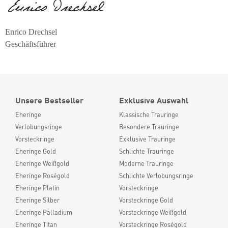
Enrico Drechsel
Geschäftsführer
Unsere Bestseller
Exklusive Auswahl
Eheringe
Klassische Trauringe
Verlobungsringe
Besondere Trauringe
Vorsteckringe
Exklusive Trauringe
Eheringe Gold
Schlichte Trauringe
Eheringe Weißgold
Moderne Trauringe
Eheringe Roségold
Schlichte Verlobungsringe
Eheringe Platin
Vorsteckringe
Eheringe Silber
Vorsteckringe Gold
Eheringe Palladium
Vorsteckringe Weißgold
Eheringe Titan
Vorsteckringe Roségold