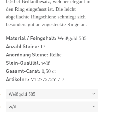
0,50 ct Brillantbesatz, welcher elegant in
den Ring eingefasst ist. Die leicht
abgeflachte Ringschiene schmiegt sich
besonders gut an zugesteckte Ringe an.
Material / Feingehalt:
Weißgold 585
Anzahl Steine:
17
Anordnung Steine:
Reihe
Stein-Qualität:
w/if
Gesamt-Carat:
0,50 ct
Artikelnr.:
VT277272Y-7-7
Weißgold 585
w/if