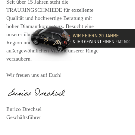
Seit über 15 Jahren steht die
TRAURINGSCHMIEDE für exzellente
Qualität und hochwertige Beratung mit
hoher Diamantkompetenz. Besucht eine
unserer über 35 Filialen in der DACH-
WIR FEIERN 20 JAHRE
& IHR GEWINNT EINEN FIAT 500
Region und lasst Euch von der
außergewöhnlichen Vielfalt unserer Ringe
verzaubern.
Wir freuen uns auf Euch!
Enrico Drechsel
Geschäftsführer