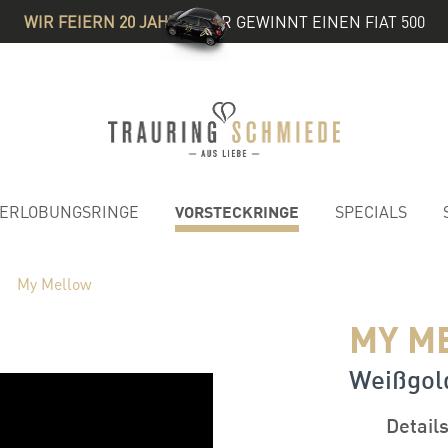
WIR FEIERN 20 JAHRE
& IHR GEWINNT EINEN FIAT 500
VORSTECKRINGE
ERLOBUNGSRINGE
SPECIALS
My Mellow
MY M
Weißgold
Detail