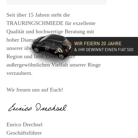
Seit über 15 Jahren steht die
TRAURINGSCHMIEDE für exzellente
Qualität und hochwertige Beratung mit
hoher Diamantkompetenz. Besucht eine
WIR FEIERN 20 JAHRE
unserer über 35 Filialen in der DACH-
& IHR GEWINNT EINEN FIAT 500
Region und lasst Euch von der
außergewöhnlichen Vielfalt unserer Ringe
verzaubern.
Wir freuen uns auf Euch!
Enrico Drechsel
Geschäftsführer