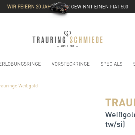
WIR FEIERN 20 JAHRE
& IHR GEWINNT EINEN FIAT 500
ERLOBUNGSRINGE
VORSTECKRINGE
SPECIALS
rauringe Weißgold
TRAU
Weißgold
tw/si)