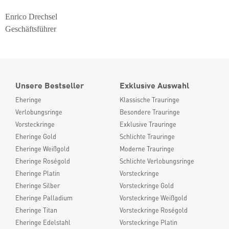
Enrico Drechsel
Geschäftsführer
Unsere Bestseller
Exklusive Auswahl
Eheringe
Klassische Trauringe
Verlobungsringe
Besondere Trauringe
Vorsteckringe
Exklusive Trauringe
Eheringe Gold
Schlichte Trauringe
Eheringe Weißgold
Moderne Trauringe
Eheringe Roségold
Schlichte Verlobungsringe
Eheringe Platin
Vorsteckringe
Eheringe Silber
Vorsteckringe Gold
Eheringe Palladium
Vorsteckringe Weißgold
Eheringe Titan
Vorsteckringe Roségold
Eheringe Edelstahl
Vorsteckringe Platin