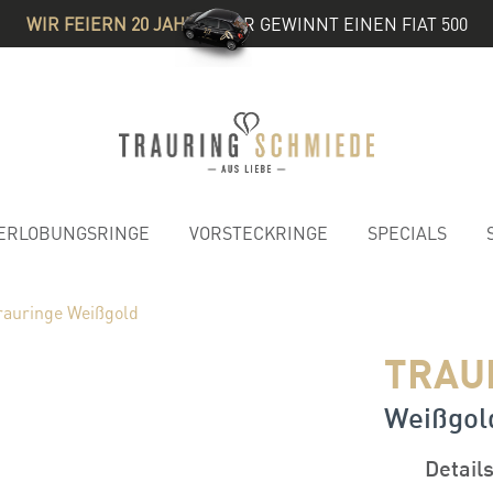
WIR FEIERN 20 JAHRE
& IHR GEWINNT EINEN FIAT 500
ERLOBUNGSRINGE
VORSTECKRINGE
SPECIALS
rauringe Weißgold
TRAU
Weißgold 
Detail