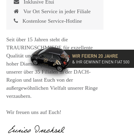
Inklusive Etui
Vor Ort Service in jeder Filiale
Kostenlose Service-Hotline
Seit über 15 Jahren steht die
TRAURINGSCHMIEDE für exzellente
Qualität und hochwertige Beratung mit
WIR FEIERN 20 JAHRE
& IHR GEWINNT EINEN FIAT 500
hoher Diamantkompetenz. Besucht eine
unserer über 35 Filialen in der DACH-
Region und lasst Euch von der
außergewöhnlichen Vielfalt unserer Ringe
verzaubern.
Wir freuen uns auf Euch!