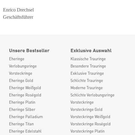
Enrico Drechsel
Geschäftsführer
Unsere Bestseller
Exklusive Auswahl
Eheringe
Klassische Trauringe
Verlobungsringe
Besondere Trauringe
Vorsteckringe
Exklusive Trauringe
Eheringe Gold
Schlichte Trauringe
Eheringe Weißgold
Moderne Trauringe
Eheringe Roségold
Schlichte Verlobungsringe
Eheringe Platin
Vorsteckringe
Eheringe Silber
Vorsteckringe Gold
Eheringe Palladium
Vorsteckringe Weißgold
Eheringe Titan
Vorsteckringe Roségold
Eheringe Edelstahl
Vorsteckringe Platin