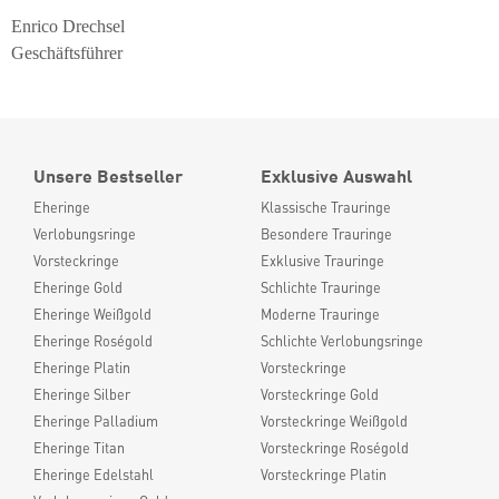
Enrico Drechsel
Geschäftsführer
Unsere Bestseller
Exklusive Auswahl
Eheringe
Klassische Trauringe
Verlobungsringe
Besondere Trauringe
Vorsteckringe
Exklusive Trauringe
Eheringe Gold
Schlichte Trauringe
Eheringe Weißgold
Moderne Trauringe
Eheringe Roségold
Schlichte Verlobungsringe
Eheringe Platin
Vorsteckringe
Eheringe Silber
Vorsteckringe Gold
Eheringe Palladium
Vorsteckringe Weißgold
Eheringe Titan
Vorsteckringe Roségold
Eheringe Edelstahl
Vorsteckringe Platin