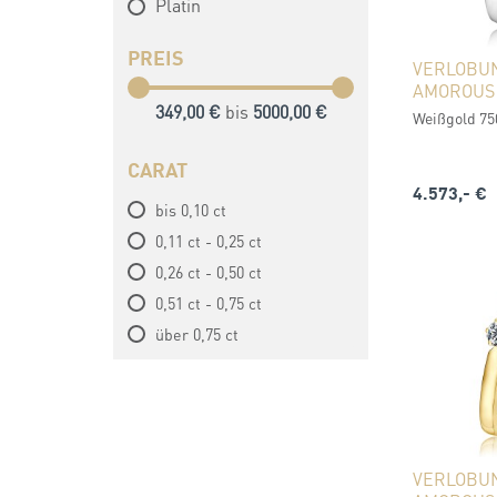
Platin
PREIS
VERLOBU
AMOROUS
349,00 €
bis
5000,00 €
Weißgold 750
CARAT
4.573,- €
bis 0,10 ct
0,11 ct - 0,25 ct
0,26 ct - 0,50 ct
0,51 ct - 0,75 ct
über 0,75 ct
VERLOBU