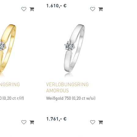
1.610,- €
NGSRING
VERLOBUNGSRING
AMOROUS
(0,20 ct r/if)
Weißgold 750 (0,20 ct w/si)
1.761,- €