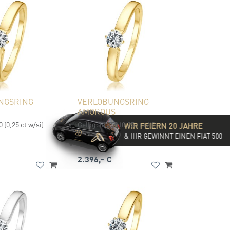
NGSRING
VERLOBUNGSRING
AMOROUS
 (0,25 ct w/si)
Gelbgold 750 (0,25 ct r/if)
WIR FEIERN 20 JAHRE
& IHR GEWINNT EINEN FIAT 500
2.396,- €