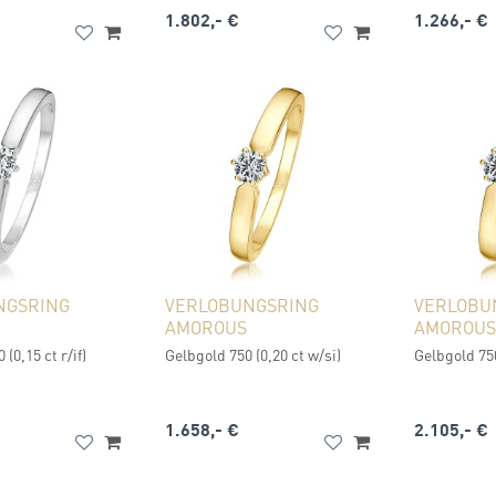
1.802,- €
1.266,- €
NGSRING
VERLOBUNGSRING
VERLOBU
AMOROUS
AMOROUS
(0,15 ct r/if)
Gelbgold 750 (0,20 ct w/si)
Gelbgold 750 
1.658,- €
2.105,- €