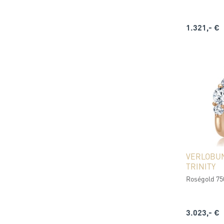
1.321,- €
VERLOBU
TRINITY
Roségold 750
3.023,- €