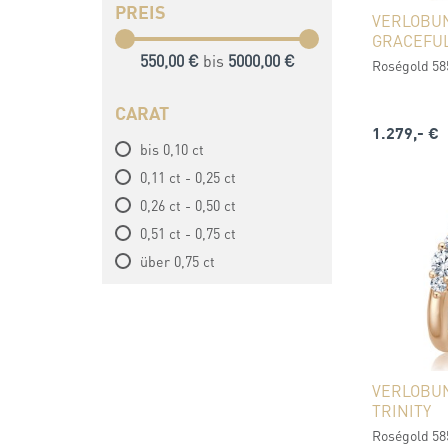
PREIS
VERLOBU
GRACEFU
550,00 €
bis
5000,00 €
Roségold 585
CARAT
1.279,- €
bis 0,10 ct
0,11 ct - 0,25 ct
0,26 ct - 0,50 ct
0,51 ct - 0,75 ct
über 0,75 ct
VERLOBU
TRINITY
Roségold 585