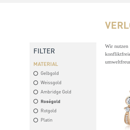
VERL
Wir nutzen 
FILTER
konfliktfre
umweltfreu
MATERIAL
Gelbgold
Weissgold
Ambridge Gold
Roségold
Rotgold
Platin