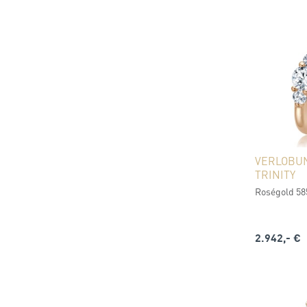
VERLOBU
TRINITY
Roségold 585 
2.942,- €