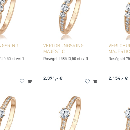
NGSRING
VERLOBUNGSRING
VERLOBU
MAJESTIC
MAJESTIC
 (0,50 ct w/if)
Roségold 585 (0,50 ct r/if)
Roségold 750
2.371,- €
2.154,- €