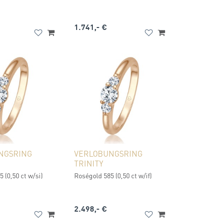
1.741,- €
NGSRING
VERLOBUNGSRING
TRINITY
 (0,50 ct w/si)
Roségold 585 (0,50 ct w/if)
2.498,- €