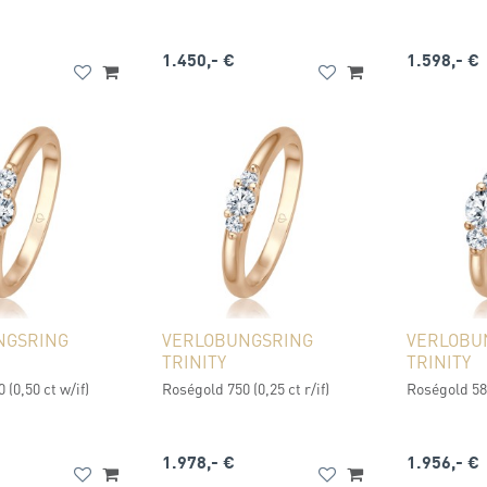
1.450,- €
1.598,- €
NGSRING
VERLOBUNGSRING
VERLOBU
TRINITY
TRINITY
 (0,50 ct w/if)
Roségold 750 (0,25 ct r/if)
Roségold 585
1.978,- €
1.956,- €