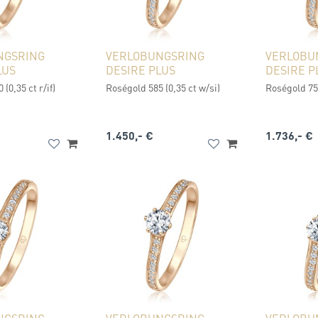
NGSRING
VERLOBUNGSRING
VERLOBU
LUS
DESIRE PLUS
DESIRE P
(0,35 ct r/if)
Roségold 585 (0,35 ct w/si)
Roségold 750
1.450,- €
1.736,- €