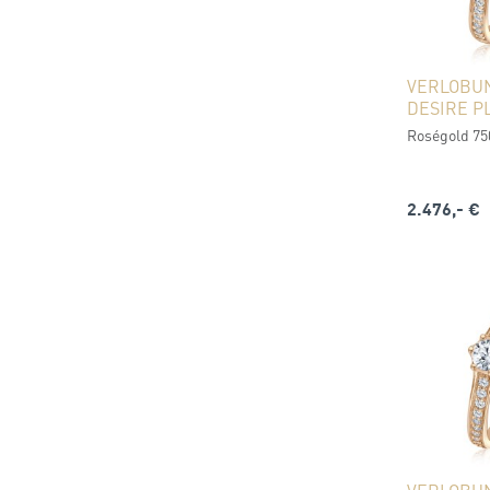
VERLOBU
DESIRE P
Roségold 750 
2.476,- €