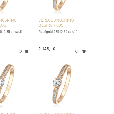
NGSRING
VERLOBUNGSRING
LUS
DESIRE PLUS
 (0,35 ct w/si)
Roségold 585 (0,35 ct r/if)
2.145,- €