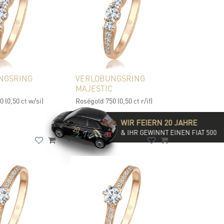
NGSRING
VERLOBUNGSRING
MAJESTIC
 (0,50 ct w/si)
Roségold 750 (0,50 ct r/if)
WIR FEIERN 20 JAHRE
& IHR GEWINNT EINEN FIAT 500
2.749,- €