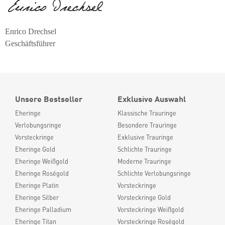
Enrico Drechsel
Geschäftsführer
Unsere Bestseller
Exklusive Auswahl
Eheringe
Klassische Trauringe
Verlobungsringe
Besondere Trauringe
Vorsteckringe
Exklusive Trauringe
Eheringe Gold
Schlichte Trauringe
Eheringe Weißgold
Moderne Trauringe
Eheringe Roségold
Schlichte Verlobungsringe
Eheringe Platin
Vorsteckringe
Eheringe Silber
Vorsteckringe Gold
Eheringe Palladium
Vorsteckringe Weißgold
Eheringe Titan
Vorsteckringe Roségold