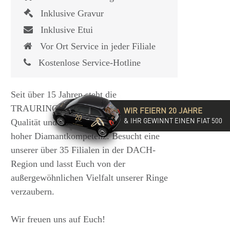
Inklusive Gravur
Inklusive Etui
Vor Ort Service in jeder Filiale
Kostenlose Service-Hotline
Seit über 15 Jahren steht die
TRAURINGSCHMIEDE für exzellente
WIR FEIERN 20 JAHRE
& IHR GEWINNT EINEN FIAT 500
Qualität und hochwertige Beratung mit
hoher Diamantkompetenz. Besucht eine
unserer über 35 Filialen in der DACH-
Region und lasst Euch von der
außergewöhnlichen Vielfalt unserer Ringe
verzaubern.
Wir freuen uns auf Euch!