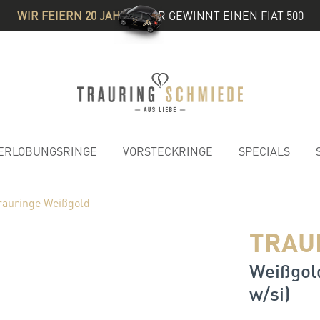
WIR FEIERN 20 JAHRE
& IHR GEWINNT EINEN FIAT 500
ERLOBUNGSRINGE
VORSTECKRINGE
SPECIALS
rauringe Weißgold
TRAU
Weißgold
w/si)