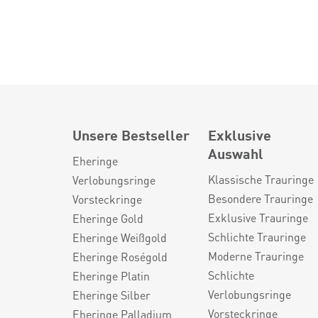
Unsere Bestseller
Exklusive
Auswahl
Eheringe
Klassische Trauringe
Verlobungsringe
Besondere Trauringe
Vorsteckringe
Exklusive Trauringe
Eheringe Gold
Schlichte Trauringe
Eheringe Weißgold
Moderne Trauringe
Eheringe Roségold
Schlichte
Eheringe Platin
Verlobungsringe
Eheringe Silber
Vorsteckringe
Eheringe Palladium