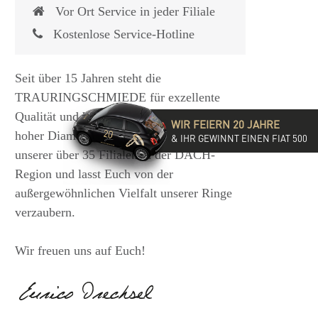
Vor Ort Service in jeder Filiale
Kostenlose Service-Hotline
Seit über 15 Jahren steht die
TRAURINGSCHMIEDE für exzellente
Qualität und hochwertige Beratung mit
WIR FEIERN 20 JAHRE
hoher Diamantkompetenz. Besucht eine
& IHR GEWINNT EINEN FIAT 500
unserer über 35 Filialen in der DACH-
Region und lasst Euch von der
außergewöhnlichen Vielfalt unserer Ringe
verzaubern.
Wir freuen uns auf Euch!