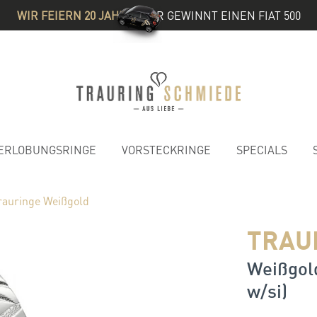
WIR FEIERN 20 JAHRE
& IHR GEWINNT EINEN FIAT 500
ERLOBUNGSRINGE
VORSTECKRINGE
SPECIALS
rauringe Weißgold
TRAU
Weißgold
w/si)