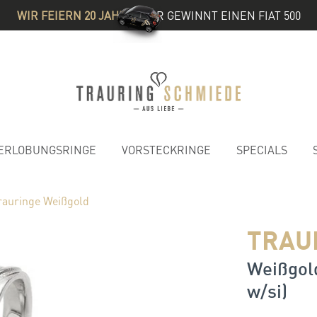
WIR FEIERN 20 JAHRE
& IHR GEWINNT EINEN FIAT 500
ERLOBUNGSRINGE
VORSTECKRINGE
SPECIALS
rauringe Weißgold
TRAU
Weißgold
w/si)