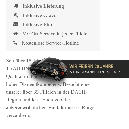
Inklusive Lieferung
Inklusive Gravur
Inklusive Etui
Vor Ort Service in jeder Filiale
Kostenlose Service-Hotline
Seit über 15 Jahren steht die
WIR FEIERN 20 JAHRE
TRAURINGSCHMIEDE für exzellente
& IHR GEWINNT EINEN FIAT 500
Qualität und hochwertige Beratung mit
hoher Diamantkompetenz. Besucht eine
unserer über 35 Filialen in der DACH-
Region und lasst Euch von der
außergewöhnlichen Vielfalt unserer Ringe
verzaubern.