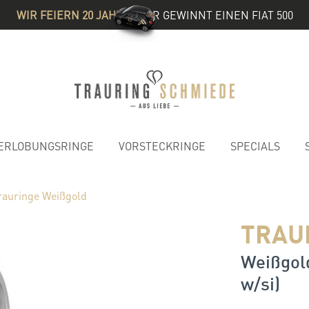
WIR FEIERN 20 JAHRE
& IHR GEWINNT EINEN FIAT 500
ERLOBUNGSRINGE
VORSTECKRINGE
SPECIALS
rauringe Weißgold
TRAU
Weißgold
w/si)