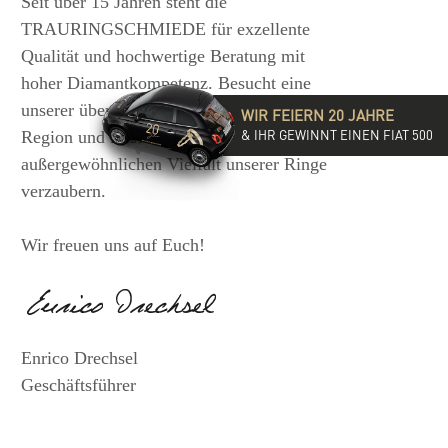
Seit über 15 Jahren steht die
TRAURINGSCHMIEDE für exzellente
Qualität und hochwertige Beratung mit
hoher Diamantkompetenz. Besucht eine
unserer über 35 Filialen in der DACH-
WIR FEIERN 20 JAHRE
& IHR GEWINNT EINEN FIAT 500
Region und lasst Euch von der
außergewöhnlichen Vielfalt unserer Ringe
verzaubern.
Wir freuen uns auf Euch!
Enrico Drechsel
Geschäftsführer