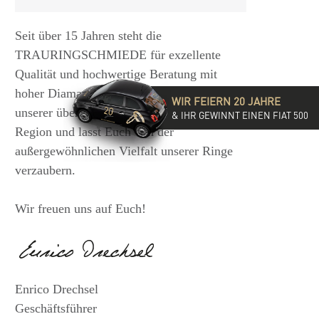
Seit über 15 Jahren steht die
TRAURINGSCHMIEDE für exzellente
Qualität und hochwertige Beratung mit
hoher Diamantkompetenz. Besucht eine
WIR FEIERN 20 JAHRE
unserer über 35 Filialen in der DACH-
& IHR GEWINNT EINEN FIAT 500
Region und lasst Euch von der
außergewöhnlichen Vielfalt unserer Ringe
verzaubern.
Wir freuen uns auf Euch!
Enrico Drechsel
Geschäftsführer