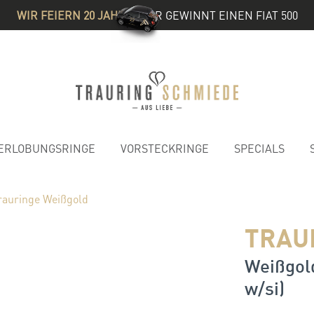
WIR FEIERN 20 JAHRE
& IHR GEWINNT EINEN FIAT 500
ERLOBUNGSRINGE
VORSTECKRINGE
SPECIALS
rauringe Weißgold
TRAU
Weißgold
w/si)