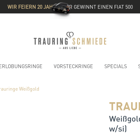
WIR FEIERN 20 JAHRE
& IHR GEWINNT EINEN FIAT 500
ERLOBUNGSRINGE
VORSTECKRINGE
SPECIALS
rauringe Weißgold
TRAU
Weißgold
w/si)