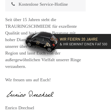
Kostenlose Service-Hotline
Seit über 15 Jahren steht die
TRAURINGSCHMIEDE für exzellente
Qualität und hochwertige Beratung mit
WIR FEIERN 20 JAHRE
hoher Diamantkompetenz. Besucht eine
& IHR GEWINNT EINEN FIAT 500
unserer über 35 Filialen in der DACH-
Region und lasst Euch von der
außergewöhnlichen Vielfalt unserer Ringe
verzaubern.
Wir freuen uns auf Euch!
Enrico Drechsel