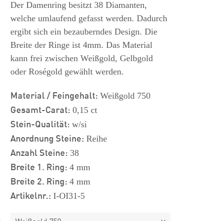
s
Der Damenring besitzt 38 Diamanten,
welche umlaufend gefasst werden. Dadurch
ergibt sich ein bezauberndes Design. Die
Breite der Ringe ist 4mm. Das Material
kann frei zwischen Weißgold, Gelbgold
oder Roségold gewählt werden.
Material / Feingehalt:
Weißgold 750
Gesamt-Carat:
0,15 ct
Stein-Qualität:
w/si
Anordnung Steine:
Reihe
Anzahl Steine:
38
Breite 1. Ring:
4 mm
Breite 2. Ring:
4 mm
Artikelnr.:
I-OI31-5