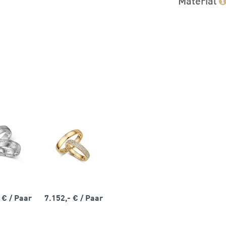
Material
- €
/ Paar
7.152,- €
/ Paar